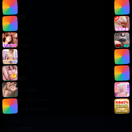
轻松喜剧
服务支持
客服中心
帮助中心
使用指南
版权声明
关于我们
联系我们
400-888-8888
support@Cookseo
在线客服 7×24小时
商务合作✈️
Cookseo