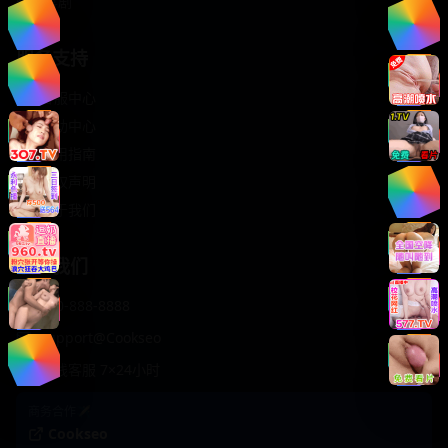
轻松喜剧
服务支持
客服中心
帮助中心
使用指南
版权声明
关于我们
联系我们
400-888-8888
support@Cookseo
在线客服 7×24小时
商务合作✈️
Cookseo