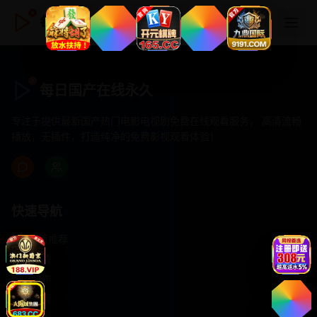
每日国产在线永久
每日国产在线永久
专注于提供最新国产热门电影电视剧免费在线观看服务， 高清流畅
播放，无插件，打造纯净的免费影视观看体验！
快速导航
首页推荐
精选剧情
热门动作
浪漫爱情